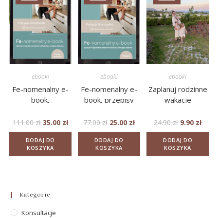
ebooki
ebooki
ebooki
Fe-nomenalny e-
Fe-nomenalny e-
Zaplanuj rodzinne
book,
book, przepisy
wakacje
porady+przepisy
111.00
zł
35.00
zł
77.00
zł
25.00
zł
24.90
zł
9.90
zł
DODAJ DO
DODAJ DO
DODAJ DO
KOSZYKA
KOSZYKA
KOSZYKA
Kategorie
Konsultacje