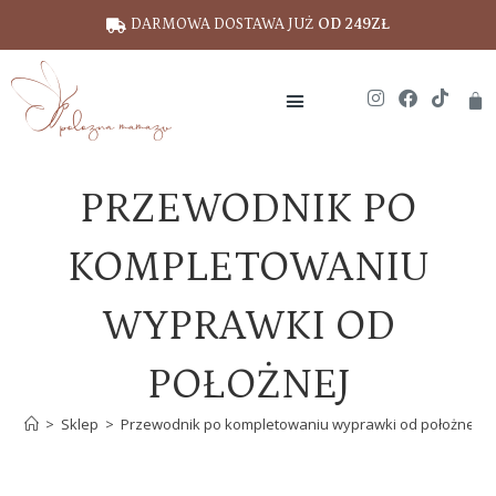
DARMOWA DOSTAWA JUŻ
OD 249ZŁ
PRZEWODNIK PO
KOMPLETOWANIU
WYPRAWKI OD
POŁOŻNEJ
>
Sklep
>
Przewodnik po kompletowaniu wyprawki od położnej