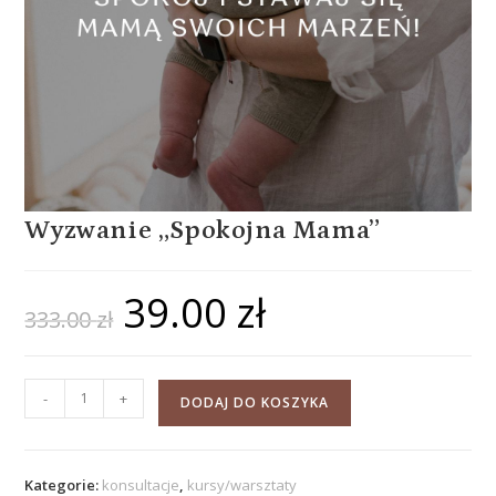
Wyzwanie „Spokojna Mama”
39.00
zł
333.00
zł
-
+
DODAJ DO KOSZYKA
Kategorie:
konsultacje
,
kursy/warsztaty