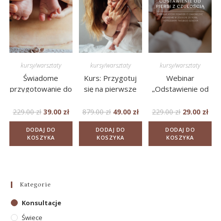
kursy/warsztaty
kursy/warsztaty
kursy/warsztaty
Świadome
Kurs: Przygotuj
Webinar
przygotowanie do
się na pierwsze
„Odstawienie od
cesarskiego cięcia
100 dni z
piersi z czułością”
niemowlęciem
229.00
zł
39.00
zł
879.00
zł
49.00
zł
229.00
zł
29.00
zł
DODAJ DO
DODAJ DO
DODAJ DO
KOSZYKA
KOSZYKA
KOSZYKA
Kategorie
Konsultacje
Świece